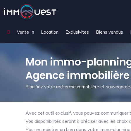
Vente
Location
Exclusivites
Biens vendus
Mon immo-planning 
Agence immobilière
Planifiez votre recherche immobilère et sauvegardez
Avec cet outil exclusif, vous pouvez communiquer tr
Vos disponibilités seront à préciser avec les choix 
Pour enregistrer un bien dans votre immo-planning, 