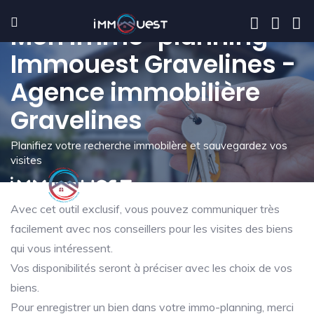
Mon immo-planning -
Immouest Gravelines -
Agence immobilière
Gravelines
Planifiez votre recherche immobilère et sauvegardez vos
visites
Avec cet outil exclusif, vous pouvez communiquer très
facilement avec nos conseillers pour les visites des biens
qui vous intéressent.
Vos disponibilités seront à préciser avec les choix de vos
biens.
Pour enregistrer un bien dans votre immo-planning, merci