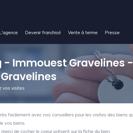
L'agence
Devenir franchisé
Vente à terme
Presse
- Immouest Gravelines 
 Gravelines
 vos visites
ès facilement avec nos conseillers pour les visites des biens qu
de vos biens.
merci de cocher le coeur présent sur la fiche du bien.