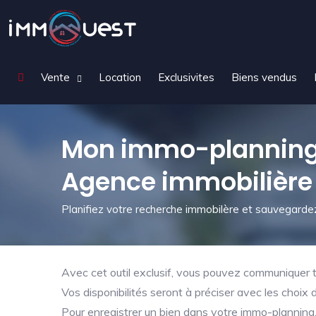
Vente
Location
Exclusivites
Biens vendus
Mon immo-planning 
Agence immobilière
Planifiez votre recherche immobilère et sauvegardez
Avec cet outil exclusif, vous pouvez communiquer tr
Vos disponibilités seront à préciser avec les choix 
Pour enregistrer un bien dans votre immo-planning, 