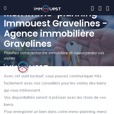
Mon immo-planning -
Immouest Gravelines -
Agence immobilière
Gravelines
Planifiez votre recherche immobilère et sauvegardez vos
visites
Avec cet outil exclusif, vous pouvez communiquer très
facilement avec nos conseillers pour les visites des biens
qui vous intéressent.
Vos disponibilités seront à préciser avec les choix de vos
biens.
Pour enregistrer un bien dans votre immo-planning, merci