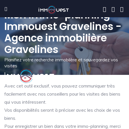
Mon immo-planning -
Immouest Gravelines -
Agence immobilière
Gravelines
Planifiez votre recherche immobilère et sauvegardez vos
visites
Avec cet outil exclusif, vous pouvez communiquer très
facilement avec nos conseillers pour les visites des biens
qui vous intéressent.
Vos disponibilités seront à préciser avec les choix de vos
biens.
Pour enregistrer un bien dans votre immo-planning, merci