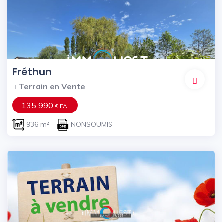
Fréthun
Terrain en Vente
135 990
€ FAI
936 m²
NONSOUMIS