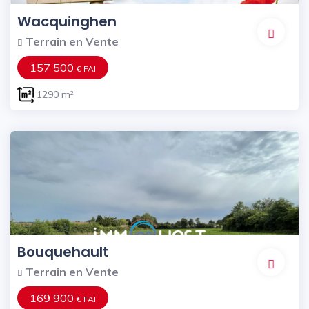
Wacquinghen
Terrain en Vente
157 500
€ FAI
1290 m²
Bouquehault
Terrain en Vente
169 900
€ FAI