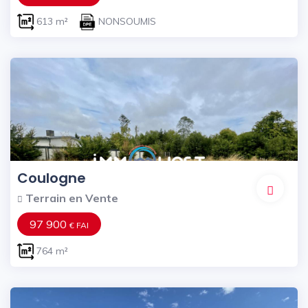
613 m²
NONSOUMIS
Coulogne
Terrain en Vente
97 900
€ FAI
764 m²