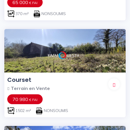
65 000
€ FAI
370 m²
NONSOUMIS
Courset
Terrain en Vente
70 980
€ FAI
1502 m²
NONSOUMIS