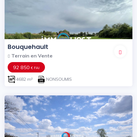
Bouquehault
Terrain en Vente
92 850
€ FAI
4682 m²
NONSOUMIS