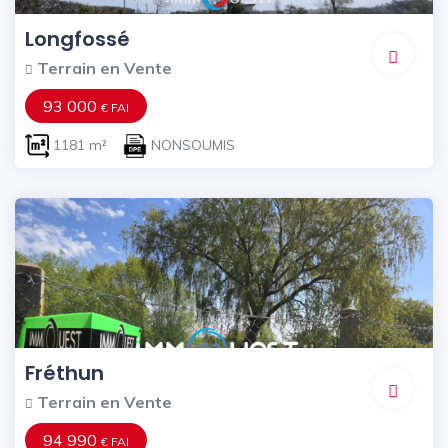
Longfossé
Terrain en Vente
93 000
€ FAI
1181 m²
NONSOUMIS
Fréthun
Terrain en Vente
94 990
€ FAI