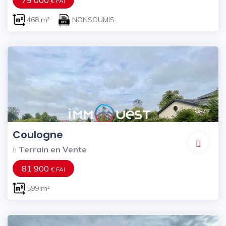
79 000
€ FAI
468 m²
NONSOUMIS
Coulogne
Terrain en Vente
81 900
€ FAI
599 m²