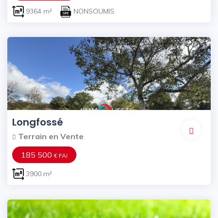
9364 m²
NONSOUMIS
Longfossé
Terrain en Vente
185 500
€ FAI
3900 m²