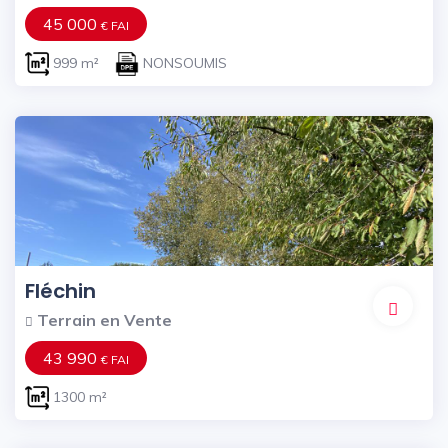
45 000
€ FAI
999 m²
NONSOUMIS
Fléchin
Terrain en Vente
43 990
€ FAI
1300 m²