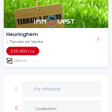
Heuringhem
Terrain en Vente
235 000
€ FAI
2340 m²