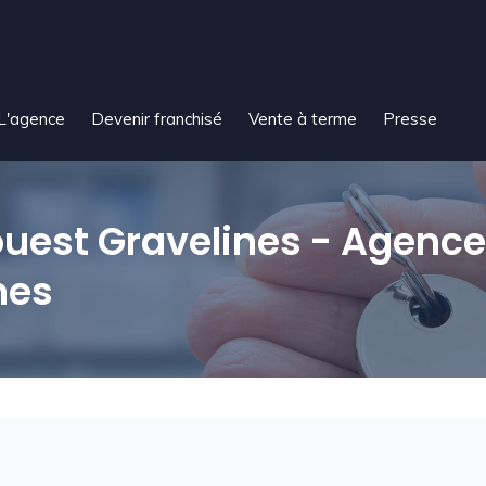
L'agence
Devenir franchisé
Vente à terme
Presse
uest Gravelines - Agence
nes