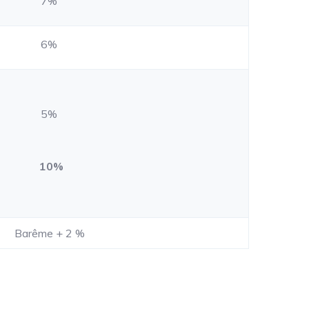
7%
6%
5%
10%
Barême + 2 %