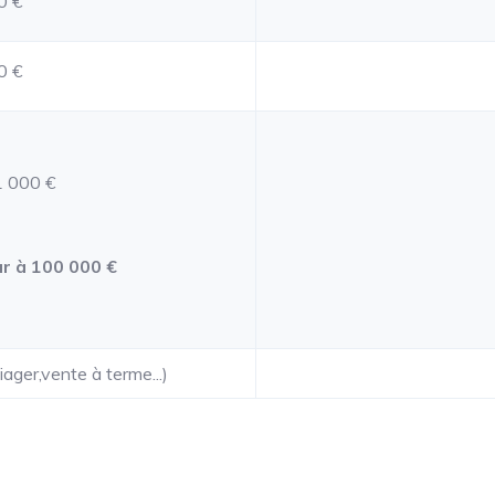
0 €
0 €
 000 €
r à 100 000 €
ger,vente à terme...)