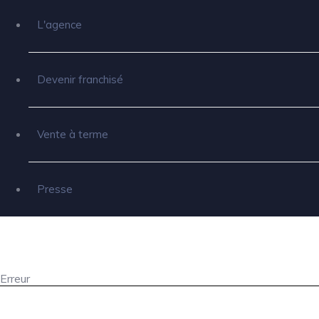
L'agence
Devenir franchisé
Vente à terme
Presse
Erreur