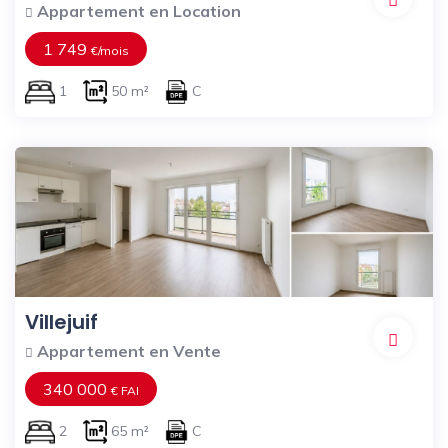
Appartement en Location
1 749
€/mois
1
50 m²
C
Villejuif
Appartement en Vente
340 000
€ FAI
2
65 m²
C