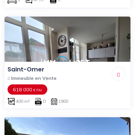
Saint-Omer
Immeuble en Vente
618 000
€ FAI
400 m²
D
1900