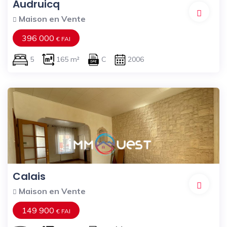
Audruicq
Maison en Vente
396 000
€ FAI
5
165 m²
C
2006
Calais
Maison en Vente
149 900
€ FAI