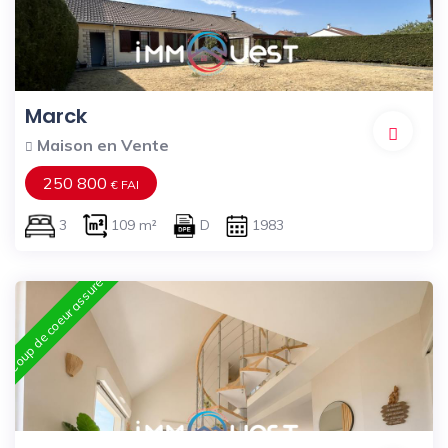
Marck
Maison en Vente
250 800
€ FAI
3
109 m²
D
1983
Coup de coeur assuré