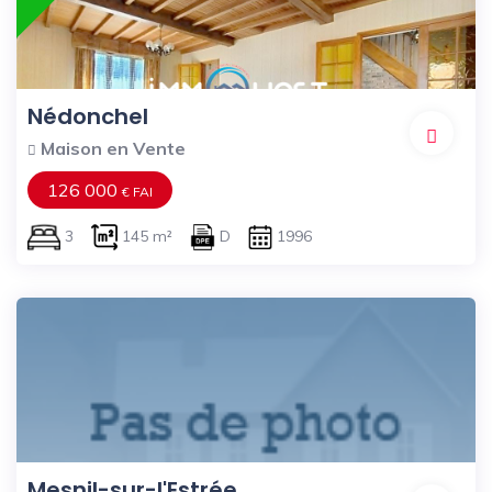
Nédonchel
Maison en Vente
126 000
€ FAI
3
145 m²
D
1996
Mesnil-sur-l'Estrée