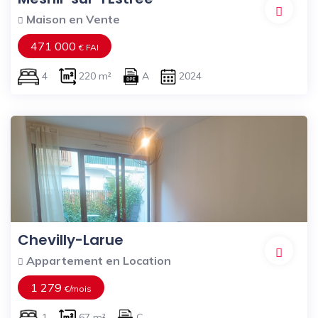
Maison en Vente
471 000
€ FAI
4
220 m²
A
2024
Chevilly-Larue
Appartement en Location
1 279
€/mois
1
67 m²
C