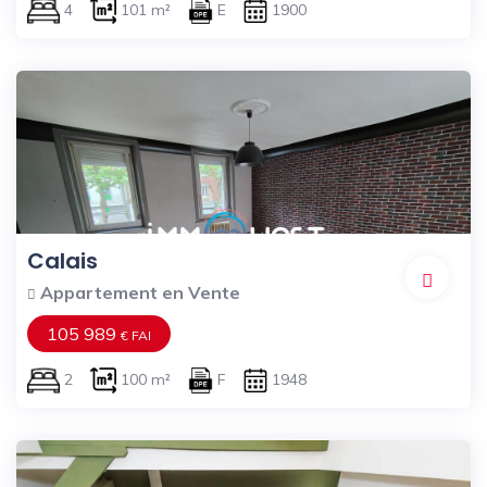
4
101 m²
E
1900
Calais
Appartement en Vente
105 989
€ FAI
2
100 m²
F
1948