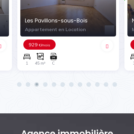
Les Pavillons-sous-Bois
Appartement en Location
929
€/mois
1
45 m²
C
Agence immobilière