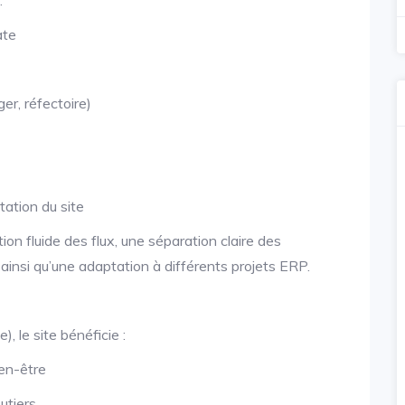
:
ate
r, réfectoire)
ation du site
on fluide des flux, une séparation claire des
, ainsi qu’une adaptation à différents projets ERP.
 le site bénéficie :
ien-être
utiers