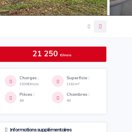
21 250
€/mois
Charges :
Superficie :
1500€/mois
1161m²
Pièces :
Chambres :
49
40
Informations supplémentaires