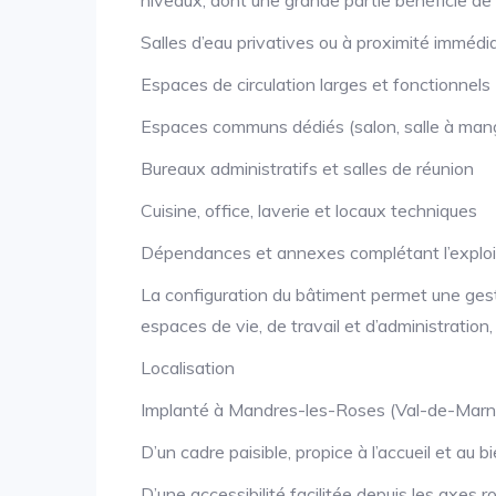
niveaux, dont une grande partie bénéficie de 
Salles d’eau privatives ou à proximité immédi
Espaces de circulation larges et fonctionnels
Espaces communs dédiés (salon, salle à mange
Bureaux administratifs et salles de réunion
Cuisine, office, laverie et locaux techniques
Dépendances et annexes complétant l’exploit
La configuration du bâtiment permet une gesti
espaces de vie, de travail et d’administration
Localisation
Implanté à Mandres-les-Roses (Val-de-Marne),
D’un cadre paisible, propice à l’accueil et au b
D’une accessibilité facilitée depuis les axes ro