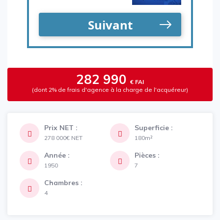
282 990
€ FAI
(dont 2% de frais d'agence à la charge de l'acquéreur)
Prix NET :
Superficie :
278 000€
NET
180m²
Année :
Pièces :
1950
7
Chambres :
4