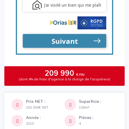
209 990
€ FAI
(dont 4% de frais d'agence à la charge de l'acquéreur)
Prix NET :
Superficie :
202 000€
NET
100m²
Année :
Pièces :
2010
4