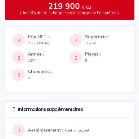
219 900
€ FAI
(dont 5% de frais d'agence à la charge de l'acquéreur)
Prix NET :
Superficie :
210 000€
NET
102m²
Année :
Pièces :
1974
5
Chambres :
3
Informations supplémentaires
Assainissement :
Tout à l'égout